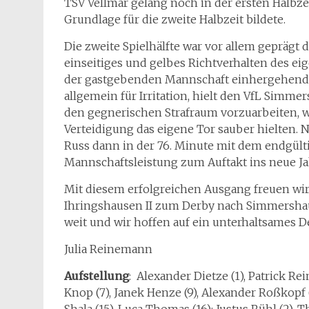
TSV Vellmar gelang noch in der ersten Halbze
Grundlage für die zweite Halbzeit bildete.
Die zweite Spielhälfte war vor allem gepräg
einseitiges und gelbes Richtverhalten des e
der gastgebenden Mannschaft einhergehend m
allgemein für Irritation, hielt den VfL Simme
den gegnerischen Strafraum vorzuarbeiten, 
Verteidigung das eigene Tor sauber hielten
Russ dann in der 76. Minute mit dem endgülti
Mannschaftsleistung zum Auftakt ins neue Jah
Mit diesem erfolgreichen Ausgang freuen w
Ihringshausen II zum Derby nach Simmershau
weit und wir hoffen auf ein unterhaltsames De
Julia Reinemann
Aufstellung
: Alexander Dietze (1), Patrick Re
Knop (7), Janek Henze (9), Alexander Roßkopf (