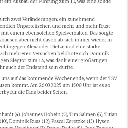
it ein Ausbau der Führung zum 1:3, was eine solide
t durch zwei Veränderungen: ein zunehmend
igentlich Unparteiischen und mehr und mehr Frust
it einem ebensolchen Spielverhalten. Das sorgte
rshausen aber nicht davon ab, sich immer wieder in
wohingegen Alexander Dietze und eine starke
. Nach mehreren Versuchen belohnte sich Dominik
gen Siegtor zum 1:4, was dank einer großartigen
r auch der Endstand sein durfte.
ir uns auf das kommende Wochenende, wenn der TSV
sen kommt. Am 26.03.2025 um 15.00 Uhr ist es so
rby für die Fans beider Seiten.
inhardt (4), Johannes Hobein (5), Tim Salmen (6), Titian
10), Dominik Russ (12), Pascal Zeretzke (13), Hysen