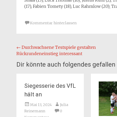
Shala (15), Luca Thomas (16); Justus Rühl (2), 
(17), Fabien Tomety (18), Luc Rahmlow (20); 
Kommentar hinterlassen
Beitragsnavigation
←
Durchwachsene Testspiele gestalten
Rückrundeneinstieg interessant
Dir könnte auch folgendes gefallen
Siegesserie des VfL
hält an
Mai 13, 2024
Julia
Reinemann
0