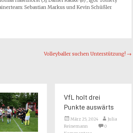
Thomas Haselhorst (3), Daniel Radke (8) , Igor Tomety
Trainerteam: Sebastian Markus und Kevin Schüßler
Volleyballer suchen Unterstützung!
→
VfL holt drei
Punkte auswärts
März 25, 2024
Julia
Reinemann
0